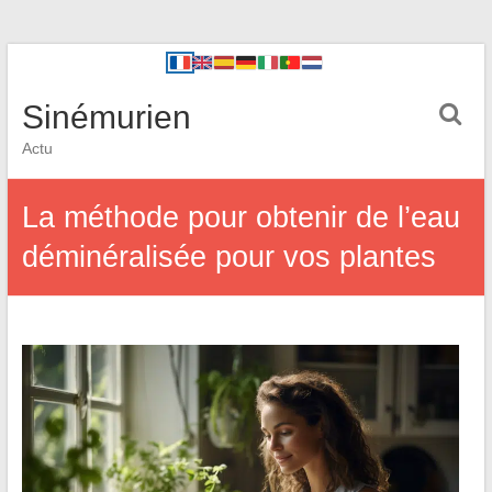
Sinémurien
Actu
La méthode pour obtenir de l’eau
déminéralisée pour vos plantes