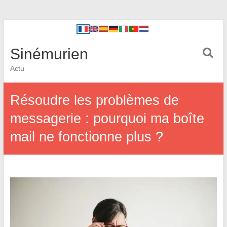
Sinémurien
Actu
Résoudre les problèmes de
messagerie : pourquoi ma boîte
mail ne fonctionne plus ?