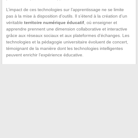
L’impact de ces technologies sur l’apprentissage ne se limite
pas à la mise à disposition d’outils. Il s’étend à la création d’un
véritable
territoire numérique éducatif
, où enseigner et
apprendre prennent une dimension collaborative et interactive
grâce aux réseaux sociaux et aux plateformes d’échanges. Les
technologies et la pédagogie universitaire évoluent de concert,
témoignant de la manière dont les technologies intelligentes
peuvent enrichir l’expérience éducative.
←
Les secrets d’une pergola en bois pour embellir votre
espace extérieur – Le Jardinier Décorateur
Les erreurs de beauté courantes et comment les éviter
→
Recherche