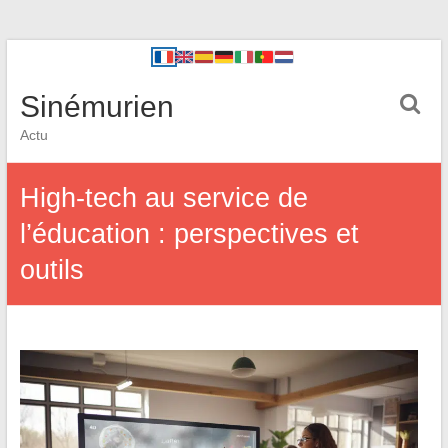
Sinémurien
Actu
High-tech au service de
l’éducation : perspectives et
outils