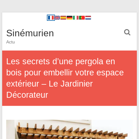
Sinémurien
Actu
Les secrets d’une pergola en
bois pour embellir votre espace
extérieur – Le Jardinier
Décorateur