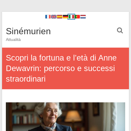
Sinémurien
Attualità
Scopri la fortuna e l’età di Anne
Dewavrin: percorso e successi
straordinari