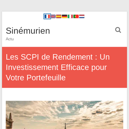
Sinémurien
Actu
Les SCPI de Rendement : Un
Investissement Efficace pour
Votre Portefeuille