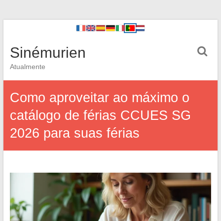
Sinémurien
Atualmente
Como aproveitar ao máximo o
catálogo de férias CCUES SG
2026 para suas férias