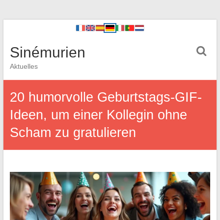
Sinémurien
Aktuelles
20 humorvolle Geburtstags-GIF-
Ideen, um einer Kollegin ohne
Scham zu gratulieren