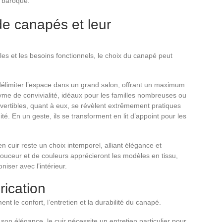
u baroque.
de canapés et leur
les et les besoins fonctionnels, le choix du canapé peut
délimiter l’espace dans un grand salon, offrant un maximum
yme de convivialité, idéaux pour les familles nombreuses ou
vertibles, quant à eux, se révèlent extrêmement pratiques
té. En un geste, ils se transforment en lit d’appoint pour les
en cuir reste un choix intemporel, alliant élégance et
ouceur et de couleurs apprécieront les modèles en tissu,
niser avec l’intérieur.
rication
t le confort, l’entretien et la durabilité du canapé.
son élégance, le cuir nécessite un entretien particulier pour