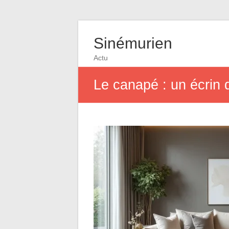
Sinémurien
Actu
Le canapé : un écrin 