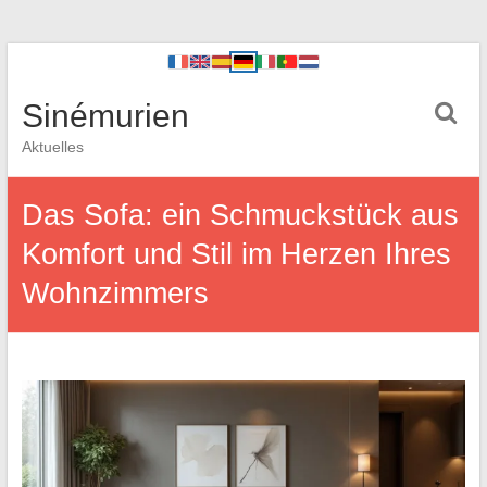
Sinémurien
Aktuelles
Das Sofa: ein Schmuckstück aus
Komfort und Stil im Herzen Ihres
Wohnzimmers