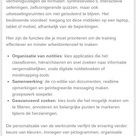
vermenigvuldigen de formaten: synthesevideo’s, interactieve
oefeningen, zelfcorrigerende quizzen, maar ook
uitwisselingsruimtes om niet geïsoleerd te blijven. Het
beslissende voordeel: toegang tot deze middelen op een laptop,
tablet of mobiel, afhankelijk van de beperkingen.
Hier zijn de functies die je moet prioriteren om de training
effectiever en minder arbeidsintensief te maken:
Organisatie van notities
: kies applicaties die het
classificeren, hiërarchiseren en snel zoeken naar informatie
vergemakkelijken, zoals digitale notitieboeken of
mindmapping-tools.
Samenwerking
: de co-editie van documenten, realtime
opmerkingen en geïntegreerde messaging maken
groepswerk soepeler.
Geavanceerd zoeken
: kies tools die het mogelijk maken om
te filteren, annoteren en belangrijke punten te markeren
tijdens de herzieningen.
De personalisatie van de werkruimte verfijnt de ervaring verder:
keuze van kleuren, invoegen van pictogrammen, organisatie