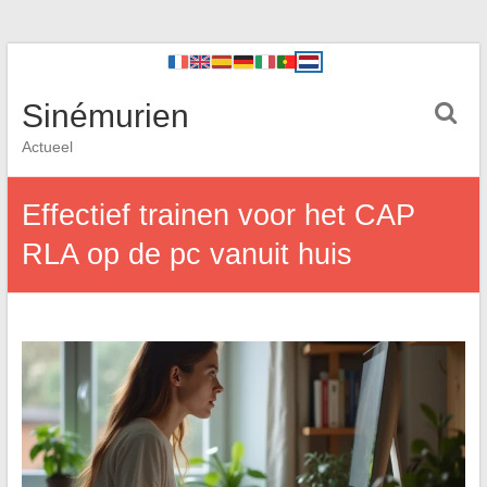
Sinémurien
Actueel
Effectief trainen voor het CAP
RLA op de pc vanuit huis