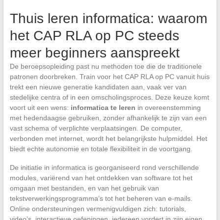
Thuis leren informatica: waarom
het CAP RLA op PC steeds
meer beginners aanspreekt
De beroepsopleiding past nu methoden toe die de traditionele
patronen doorbreken. Train voor het CAP RLA op PC vanuit huis
trekt een nieuwe generatie kandidaten aan, vaak ver van
stedelijke centra of in een omscholingsproces. Deze keuze komt
voort uit een wens:
informatica te leren
in overeenstemming
met hedendaagse gebruiken, zonder afhankelijk te zijn van een
vast schema of verplichte verplaatsingen. De computer,
verbonden met internet, wordt het belangrijkste hulpmiddel. Het
biedt echte autonomie en totale flexibiliteit in de voortgang.
De initiatie in informatica is georganiseerd rond verschillende
modules, variërend van het ontdekken van software tot het
omgaan met bestanden, en van het gebruik van
tekstverwerkingsprogramma’s tot het beheren van e-mails.
Online ondersteuningen vermenigvuldigen zich: tutorials,
video’s, interactieve oefeningen, iedereen vordert in zijn eigen