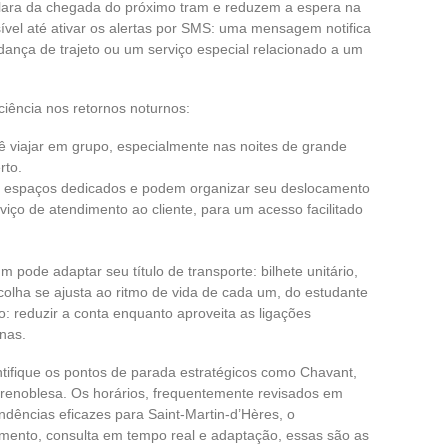
lara da chegada do próximo tram e reduzem a espera na
ível até ativar os alertas por SMS: uma mensagem notifica
nça de trajeto ou um serviço especial relacionado a um
ciência nos retornos noturnos:
 viajar em grupo, especialmente nas noites de grande
rto.
 espaços dedicados e podem organizar seu deslocamento
rviço de atendimento ao cliente, para um acesso facilitado
 pode adaptar seu título de transporte: bilhete unitário,
colha se ajusta ao ritmo de vida de cada um, do estudante
vo: reduzir a conta enquanto aproveita as ligações
nas.
ntifique os pontos de parada estratégicos como Chavant,
renoblesa. Os horários, frequentemente revisados em
dências eficazes para Saint-Martin-d’Hères, o
amento, consulta em tempo real e adaptação, essas são as