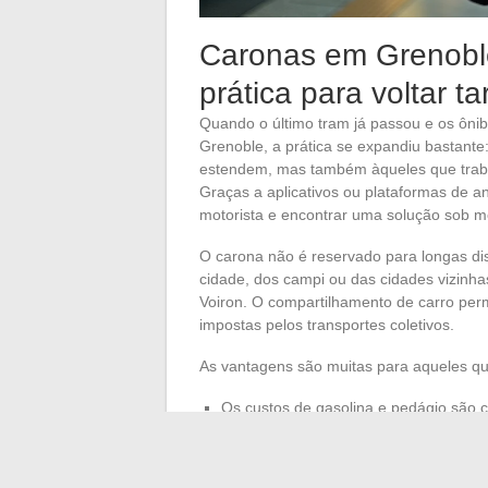
Caronas em Grenoble
prática para voltar ta
Quando o último tram já passou e os ôni
Grenoble, a prática se expandiu bastante
estendem, mas também àqueles que trabal
Graças a aplicativos ou plataformas de a
motorista e encontrar uma solução sob m
O carona não é reservado para longas dist
cidade, dos campi ou das cidades vizinha
Voiron. O compartilhamento de carro permi
impostas pelos transportes coletivos.
As vantagens são muitas para aqueles q
Os custos de gasolina e pedágio são c
A segurança de um retorno acompanhad
Trocas simples entre moradores, estu
mútua e a convivialidade.