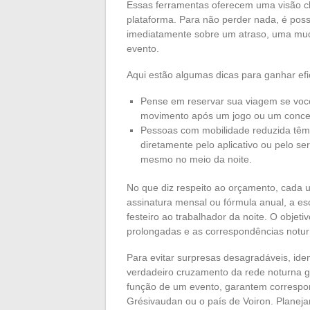
Essas ferramentas oferecem uma visão c
plataforma. Para não perder nada, é poss
imediatamente sobre um atraso, uma muda
evento.
Aqui estão algumas dicas para ganhar efi
Pense em reservar sua viagem se você
movimento após um jogo ou um conce
Pessoas com mobilidade reduzida têm
diretamente pelo aplicativo ou pelo se
mesmo no meio da noite.
No que diz respeito ao orçamento, cada um
assinatura mensal ou fórmula anual, a es
festeiro ao trabalhador da noite. O objeti
prolongadas e as correspondências notur
Para evitar surpresas desagradáveis, ide
verdadeiro cruzamento da rede noturna g
função de um evento, garantem correspon
Grésivaudan ou o país de Voiron. Planej