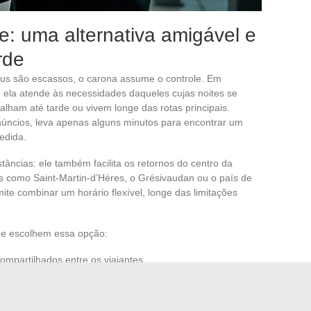
: uma alternativa amigável e
rde
bus são escassos, o carona assume o controle. Em
: ela atende às necessidades daqueles cujas noites se
ham até tarde ou vivem longe das rotas principais.
núncios, leva apenas alguns minutos para encontrar um
edida.
âncias: ele também facilita os retornos do centro da
s como Saint-Martin-d’Hères, o Grésivaudan ou o país de
te combinar um horário flexível, longe das limitações
ue escolhem essa opção:
ompartilhados entre os viajantes.
o, muitas vezes mais tranquilo e às vezes mais rápido.
dantes ou trabalhadores da noite, promovendo a ajuda