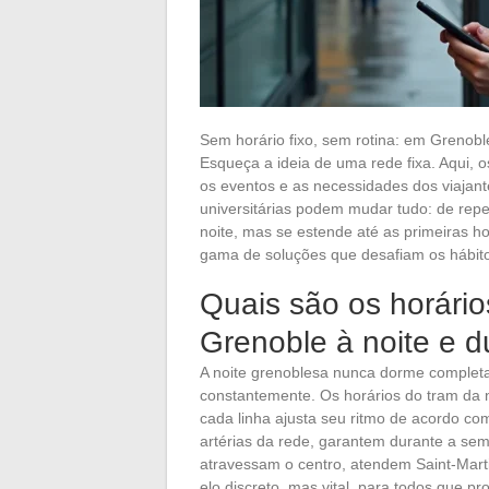
Sem horário fixo, sem rotina: em Grenob
Esqueça a ideia de uma rede fixa. Aqui, 
os eventos e as necessidades dos viajant
universitárias podem mudar tudo: de repen
noite, mas se estende até as primeiras h
gama de soluções que desafiam os hábit
Quais são os horário
Grenoble à noite e 
A noite grenoblesa nunca dorme completa
constantemente. Os horários do tram da 
cada linha ajusta seu ritmo de acordo com
artérias da rede, garantem durante a se
atravessam o centro, atendem Saint-Mart
elo discreto, mas vital, para todos que p