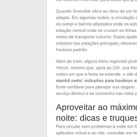
Quando Grenoble vibra ao ritmo de um fes
adapta. Em algumas noites, a circulação
os campi e bairros afastados onde os est
estação central onde se cruzam as linha
meios de transporte noturno. Esses ajustes
exibidos nas estações principais, oferec
horários padrão.
Além do tram, alguns trens regionais pr
Voiron, mesmo que, após as 22h, sua freq
noites em que a festa se estende, o site
manhã cedo: soluções para horários al
fonte confiável para planejar sua viagem.
serviço diminui e se concentra nas rotas pr
Aproveitar ao máximo
noite: dicas e truqu
Para circular sem problemas à noite em 
aplicativo móvel e ao site, consultar em 