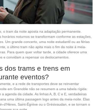
le, o tram da noite aposta na adaptação permanente.
os horários noturnos se transformam conforme as estações,
es. Um grande concerto, uma noite estudantil ou as férias
te, o último tram não apita mais o fim da noite à meia-
oras. Para quem quer voltar tarde, a cidade oferece uma
os e convidam a repensar os deslocamentos.
s dos trams e trens em
durante eventos?
mente, e a rede de transportes deve se reinventar
noite em Grenoble não se resumem a uma tabela rígida:
 a agenda da cidade. As linhas A, B, C e E, verdadeiras
mana uma última passagem logo antes da meia-noite. Elas
in-d’Hères, Saint-Égrève ou o Grésivaudan, e se tornam o
rolongam sua noite.