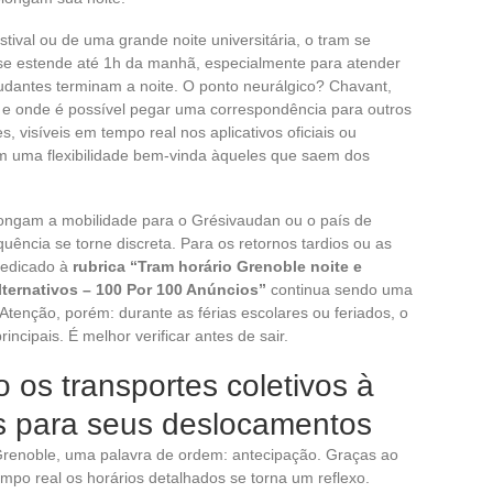
tival ou de uma grande noite universitária, o tram se
 se estende até 1h da manhã, especialmente para atender
udantes terminam a noite. O ponto neurálgico? Chavant,
s e onde é possível pegar uma correspondência para outros
, visíveis em tempo real nos aplicativos oficiais ou
em uma flexibilidade bem-vinda àqueles que saem dos
olongam a mobilidade para o Grésivaudan ou o país de
uência se torne discreta. Para os retornos tardios ou as
 dedicado à
rubrica “Tram horário Grenoble noite e
ternativos – 100 Por 100 Anúncios”
continua sendo uma
 Atenção, porém: durante as férias escolares ou feriados, o
incipais. É melhor verificar antes de sair.
 os transportes coletivos à
es para seus deslocamentos
Grenoble, uma palavra de ordem: antecipação. Graças ao
tempo real os horários detalhados se torna um reflexo.