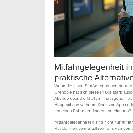
Mitfahrgelegenheit i
praktische Alternativ
Wenn die letzte Straßenbahn abgefahren i
Grenoble hat sich diese Praxis stark ausge
Abende über die Maßen hinausgehen, aber
Hauptachsen wohnen. Dank von Apps oder 
um einen Fahrer zu finden und eine maßg
Mitfahrgelegenheiten sind nicht nur für la
Rückfahrten vom Stadtzentrum, von den