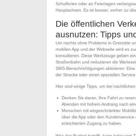
Schulferien oder an Feiertagen verlangsam
Hauptachsen. Es ist besser, vorher zu übe
Die öffentlichen Verk
ausnutzen: Tipps und 
Um nachts ohne Probleme in Grenoble unte
mobilen App und der Webseite wird es zur 
konsultieren. Diese Werkzeuge geben eine
Straßenbahn und reduzieren die Wartezei
SMS-Benachrichtigungen aktivieren: Eine 
der Strecke oder einen speziellen Servi
Hier sind einige Tipps, um bei nächtlichen
Denken Sie daran, Ihre Fahrt zu reser
Abenden mit hohem Andrang nach eine
Menschen mit eingeschränkter Mobilitä
über die App oder den Kundenservice o
erleichterten Zugang zu haben.
Was das Budget betrifft, kann jeder sein