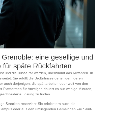
n Grenoble: eine gesellige und
e für späte Rückfahrten
st und die Busse rar werden, übernimmt das Mitfahren. In
weitet: Sie erfüllt die Bedürfnisse derjenigen, deren
 auch derjenigen, die spät arbeiten oder weit von den
Plattformen für Anzeigen dauert es nur wenige Minuten,
eschneiderte Lösung zu finden.
nge Strecken reserviert: Sie erleichtern auch die
 Campus oder aus den umliegenden Gemeinden wie Saint-