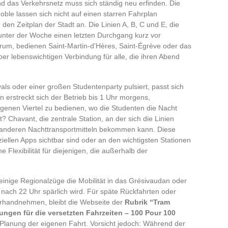
nd das Verkehrsnetz muss sich ständig neu erfinden. Die
ble lassen sich nicht auf einen starren Fahrplan
den Zeitplan der Stadt an. Die Linien A, B, C und E, die
nter der Woche einen letzten Durchgang kurz vor
rum, bedienen Saint-Martin-d’Hères, Saint-Égrève oder das
er lebenswichtigen Verbindung für alle, die ihren Abend
s oder einer großen Studentenparty pulsiert, passt sich
erstreckt sich der Betrieb bis 1 Uhr morgens,
enen Viertel zu bedienen, wo die Studenten die Nacht
? Chavant, die zentrale Station, an der sich die Linien
anderen Nachttransportmitteln bekommen kann. Diese
ziellen Apps sichtbar sind oder an den wichtigsten Stationen
Flexibilität für diejenigen, die außerhalb der
inige Regionalzüge die Mobilität in das Grésivaudan oder
nach 22 Uhr spärlich wird. Für späte Rückfahrten oder
erhandnehmen, bleibt die Webseite der
Rubrik “Tram
sungen für die versetzten Fahrzeiten – 100 Pour 100
 Planung der eigenen Fahrt. Vorsicht jedoch: Während der