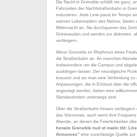
Die Nacht in Grenoble schläft nie ganz, u
Fahrzeiten der Nachtstraßenbahn in Greno
reduzieren: Jede Linie passt ihr Tempo an 
wahren Lebensadern des Netzes, bieten u
Mitternacht an. Sie durchqueren das Zent
Grésivaudan und werden zur diskreten, ab
verlängern.
Wenn Grenoble im Rhythmus eines Festival
die Straßenbahn an. An manchen Abenden 
insbesondere um die Campus und abgeleg
ausklingen lassen. Der neuralgische Punkt
kreuzen und wo man eine Verbindung zu 
Anpassungen, die in Echtzeit über die offi
angezeigt werden, bieten eine willkommene 
Standardzeiten unterwegs sind.
Über die Straßenbahn hinaus verlängern e
das Voironnais, auch wenn ihre Frequenz 
Abende, an denen die Feierlichkeiten üb
horaire Grenoble nuit et matin tôt: Lö
Annonces”
eine zuverlässige Quelle zur