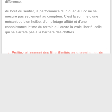
différence.
Au bout du sentier, la performance d’un quad 400cc ne se
mesure pas seulement au compteur. C’est la somme d’une
mécanique bien huilée, d’un pilotage affûté et d’une
connaissance intime du terrain qui ouvre la vraie liberté, celle
qui ne s’arrête pas à la barrière des chiffres.
←
Profitez pleinement des films illimités en streaming : guide
complet pour tout savoir sur Opraz
Astuces pour adopter la mode chic femme de 65 ans avec
élégance et modernité
→
Recherche