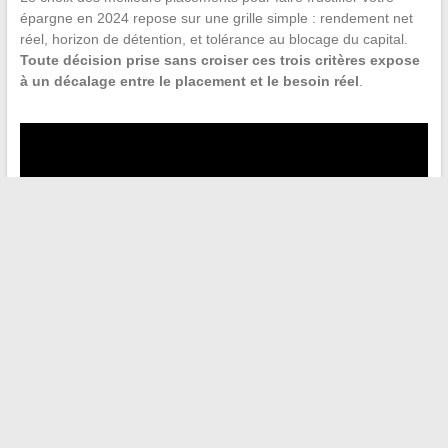
épargne en 2024 repose sur une grille simple : rendement net
réel, horizon de détention, et tolérance au blocage du capital.
Toute décision prise sans croiser ces trois critères expose
à un décalage entre le placement et le besoin réel
.
←
Découvrez les dernières tendances maquillage et soins