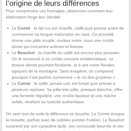
l’origine de leurs différences
Pour comprendre ces fromages, observons comment leur
élaboration forge leur identité :
Le
Comté
: le lait cru est chauffé, caillé puis pressé avant de
commencer sa longue maturation en cave. Ce procédé
donne une pâte souple, couleur ivoire, sous une croûte
dorée qui concentre arômes et finesse.
Le
Beaufort
: la chauffe du caillé est encore plus poussée.
On le reconnaît à sa croûte concave emblématique, sa
texture dense pourtant fondante, et à ses notes florales
typiques de la montagne. Sans exagérer, on comprend
pourquoi il est parfois surnommé « le roi des gruyères ».
Le
Cantal
: le caillé, jamais cuit, est broyé puis pressé à
plusieurs reprises. Sa pâte très pâle, presque blanche, offre
une fermeté régulière, une croûte épaisse et une mâche
solide, révélant sa rusticité authentique.
On sent tout de suite la différence en bouche. Le Comté évoque
la noisette, parfois avec de subtiles pointes fruitées. Le Beaufort
surprend par son caractère lacté, son onctuosité beurrée et ses