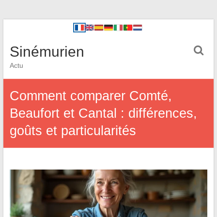
Sinémurien
Actu
Comment comparer Comté,
Beaufort et Cantal : différences,
goûts et particularités