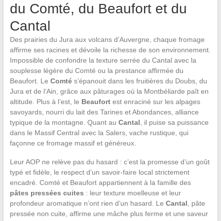
du Comté, du Beaufort et du
Cantal
Des prairies du Jura aux volcans d’Auvergne, chaque fromage
affirme ses racines et dévoile la richesse de son environnement.
Impossible de confondre la texture serrée du Cantal avec la
souplesse légère du Comté ou la prestance affirmée du
Beaufort. Le
Comté
s’épanouit dans les fruitières du Doubs, du
Jura et de l’Ain, grâce aux pâturages où la Montbéliarde paît en
altitude. Plus à l’est, le
Beaufort
est enraciné sur les alpages
savoyards, nourri du lait des Tarines et Abondances, alliance
typique de la montagne. Quant au
Cantal
, il puise sa puissance
dans le Massif Central avec la Salers, vache rustique, qui
façonne ce fromage massif et généreux.
Leur AOP ne relève pas du hasard : c’est la promesse d’un goût
typé et fidèle, le respect d’un savoir-faire local strictement
encadré. Comté et Beaufort appartiennent à la famille des
pâtes pressées cuites
: leur texture moelleuse et leur
profondeur aromatique n’ont rien d’un hasard. Le
Cantal
, pâte
pressée non cuite, affirme une mâche plus ferme et une saveur