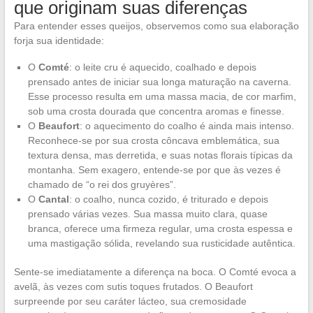
que originam suas diferenças
Para entender esses queijos, observemos como sua elaboração
forja sua identidade:
O
Comté
: o leite cru é aquecido, coalhado e depois
prensado antes de iniciar sua longa maturação na caverna.
Esse processo resulta em uma massa macia, de cor marfim,
sob uma crosta dourada que concentra aromas e finesse.
O
Beaufort
: o aquecimento do coalho é ainda mais intenso.
Reconhece-se por sua crosta côncava emblemática, sua
textura densa, mas derretida, e suas notas florais típicas da
montanha. Sem exagero, entende-se por que às vezes é
chamado de “o rei dos gruyères”.
O
Cantal
: o coalho, nunca cozido, é triturado e depois
prensado várias vezes. Sua massa muito clara, quase
branca, oferece uma firmeza regular, uma crosta espessa e
uma mastigação sólida, revelando sua rusticidade autêntica.
Sente-se imediatamente a diferença na boca. O Comté evoca a
avelã, às vezes com sutis toques frutados. O Beaufort
surpreende por seu caráter lácteo, sua cremosidade