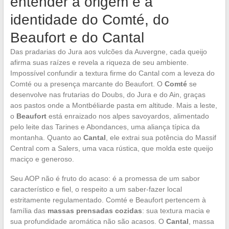
entender a origem e a
identidade do Comté, do
Beaufort e do Cantal
Das pradarias do Jura aos vulcões da Auvergne, cada queijo
afirma suas raízes e revela a riqueza de seu ambiente.
Impossível confundir a textura firme do Cantal com a leveza do
Comté ou a presença marcante do Beaufort. O
Comté
se
desenvolve nas frutarias do Doubs, do Jura e do Ain, graças
aos pastos onde a Montbéliarde pasta em altitude. Mais a leste,
o
Beaufort
está enraizado nos alpes savoyardos, alimentado
pelo leite das Tarines e Abondances, uma aliança típica da
montanha. Quanto ao
Cantal
, ele extrai sua potência do Massif
Central com a Salers, uma vaca rústica, que molda este queijo
maciço e generoso.
Seu AOP não é fruto do acaso: é a promessa de um sabor
característico e fiel, o respeito a um saber-fazer local
estritamente regulamentado. Comté e Beaufort pertencem à
família das
massas prensadas cozidas
: sua textura macia e
sua profundidade aromática não são acasos. O
Cantal
, massa