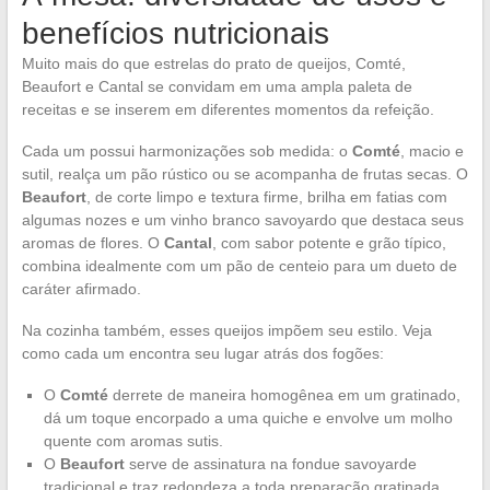
benefícios nutricionais
Muito mais do que estrelas do prato de queijos, Comté,
Beaufort e Cantal se convidam em uma ampla paleta de
receitas e se inserem em diferentes momentos da refeição.
Cada um possui harmonizações sob medida: o
Comté
, macio e
sutil, realça um pão rústico ou se acompanha de frutas secas. O
Beaufort
, de corte limpo e textura firme, brilha em fatias com
algumas nozes e um vinho branco savoyardo que destaca seus
aromas de flores. O
Cantal
, com sabor potente e grão típico,
combina idealmente com um pão de centeio para um dueto de
caráter afirmado.
Na cozinha também, esses queijos impõem seu estilo. Veja
como cada um encontra seu lugar atrás dos fogões:
O
Comté
derrete de maneira homogênea em um gratinado,
dá um toque encorpado a uma quiche e envolve um molho
quente com aromas sutis.
O
Beaufort
serve de assinatura na fondue savoyarde
tradicional e traz redondeza a toda preparação gratinada.