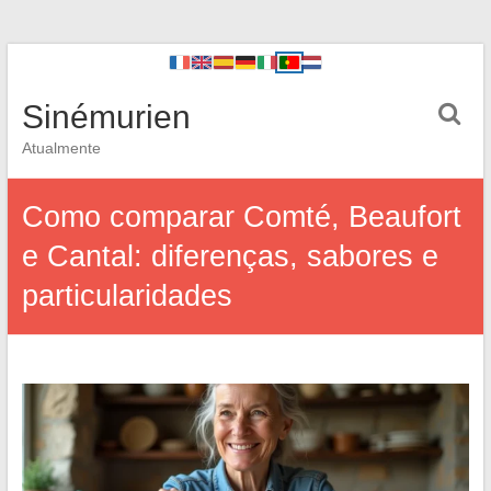
Sinémurien
Atualmente
Como comparar Comté, Beaufort
e Cantal: diferenças, sabores e
particularidades