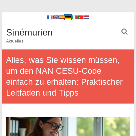
Sinémurien
Aktuelles
Alles, was Sie wissen müssen,
um den NAN CESU-Code
einfach zu erhalten: Praktischer
Leitfaden und Tipps