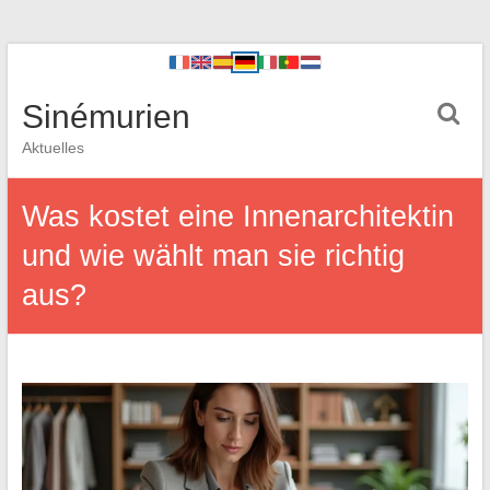
Sinémurien
Aktuelles
Was kostet eine Innenarchitektin
und wie wählt man sie richtig
aus?