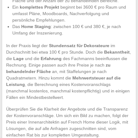
Fläche und der Anzahl der zu behandelnden Bereiche.
Ein
komplettes Projekt
beginnt bei 3600 € pro Raum und
umfasst Pläne, Moodboards, Nachverfolgung und
persönliche Empfehlungen.
Das
Home Staging
: zwischen 100 € und 380 €, je nach
Umfang der Inszenierung.
In der Praxis liegt der
Stundensatz für Dekorateure
im
Durchschnitt bei etwa 100 € pro Stunde. Doch die
Bekanntheit
,
die
Lage
und die
Erfahrung
des Fachmanns beeinflussen die
Rechnung. Einige passen auch ihre Preise je nach
zu
behandelnder Fläche
an, mit Staffelungen je nach
Quadratmetern. Hinzu kommt die
Mehrwertsteuer auf die
Leistung
, die Berechnung eines Kostenvoranschlags
(manchmal kostenlos, manchmal kostenpflichtig) und in einigen
Fällen ein Mindestbestellwert.
Überprüfen Sie die Klarheit der Angebote und die Transparenz
der Kostenvoranschläge. Um sich ein Bild zu machen, folgt der
Preis einer Innenarchitektin auf French Home dieser Logik, mit
Lösungen, die auf alle Anfragen zugeschnitten sind, vom
einfachen Rat bis zur kompletten Umgestaltung.