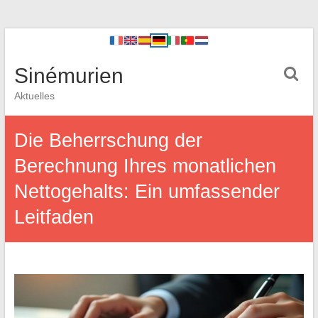
Sinémurien
Aktuelles
Die Beherrschung der
Berechnung Ihres monatlichen
Nettogehalts: Ein umfassender
Leitfaden