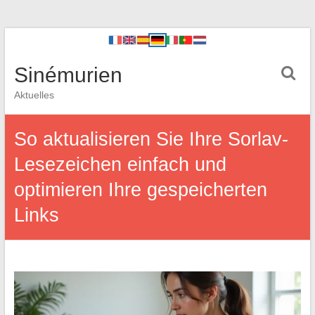
Sinémurien
Aktuelles
So aktualisieren Sie Ihre Sorlav-
Lesezeichen einfach und
optimieren Ihre gespeicherten
Links