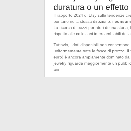
duratura o un effett
Il rapporto 2024 di Etsy sulle tendenze creat
puntano nella stessa direzione:
i consuma
La ricerca di pezzi portatori di una storia,
rispetto alle collezioni intercambiabili della
Tuttavia, i dati disponibili non consento
uniformemente tutte le fasce di prezzo. Il 
euro) è ancora ampiamente dominato dalla 
jewelry riguarda maggiormente un pubblico
anni.
Ciò che cambia realmente per i creatori è la
vendita diretta consentono di raccontare i
ogni fase.
Questa trasparenza diventa u
gioiello stesso
.
Il mercato del gioiello fatto a mano in Fr
protegge l’acquirente sui metalli preziosi,
moltiplicano senza che uno standard unico
il miglior approccio rimane quello di privile