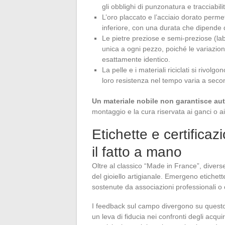
gli obblighi di punzonatura e tracciabilit
L’oro placcato e l’acciaio dorato perme
inferiore, con una durata che dipende d
Le pietre preziose e semi-preziose (l
unica a ogni pezzo, poiché le variazion
esattamente identico.
La pelle e i materiali riciclati si rivol
loro resistenza nel tempo varia a secon
Un materiale nobile non garantisce aut
montaggio e la cura riservata ai ganci o 
Etichette e certifica
il fatto a mano
Oltre al classico “Made in France”, diverse 
del gioiello artigianale. Emergeno etichett
sostenute da associazioni professionali o co
I feedback sul campo divergono su questo 
un leva di fiducia nei confronti degli acquir