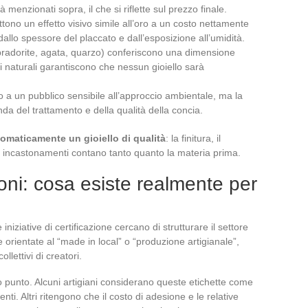
à menzionati sopra, il che si riflette sul prezzo finale.
ttono un effetto visivo simile all’oro a un costo nettamente
allo spessore del placcato e dall’esposizione all’umidità.
abradorite, agata, quarzo) conferiscono una dimensione
i naturali garantiscono che nessun gioiello sarà
gono a un pubblico sensibile all’approccio ambientale, ma la
da del trattamento e della qualità della concia.
omaticamente un gioiello di qualità
: la finitura, il
ai incastonamenti contano tanto quanto la materia prima.
zioni: cosa esiste realmente per
iniziative di certificazione cercano di strutturare il settore
e orientate al “made in local” o “produzione artigianale”,
llettivi di creatori.
punto. Alcuni artigiani considerano queste etichette come
enti. Altri ritengono che il costo di adesione e le relative