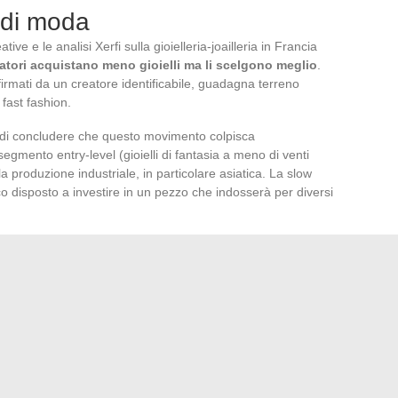
o di moda
ive e le analisi Xerfi sulla gioielleria-joailleria in Francia
tori acquistano meno gioielli ma li scelgono meglio
.
 firmati da un creatore identificabile, guadagna terreno
 fast fashion.
no di concludere che questo movimento colpisca
segmento entry-level (gioielli di fantasia a meno di venti
produzione industriale, in particolare asiatica. La slow
 disposto a investire in un pezzo che indosserà per diversi
 relazione diretta con l’acquirente. I social media e i siti di
l processo di produzione, mostrare l’atelier, documentare
n argomento di vendita altrettanto potente quanto il
ancia non offre una garanzia semplice. Il quadro normativo
 ma la dicitura “fatto a mano” rimane vaga. Le etichette si
 si imponga. Per il portatore che cerca un pezzo singolare,
giare i creatori che dettagliano i loro materiali, mostrano il