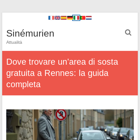
Sinémurien
Attualità
Dove trovare un’area di sosta
gratuita a Rennes: la guida
completa