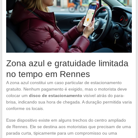
Zona azul e gratuidade limitada
no tempo em Rennes
A zona azul constitui um caso particular de estacionamento
gratuito. Nenhum pagamento é exigido, mas o motorista deve
colocar um
disco de estacionamento
visível atrás do para-
brisa, indicando sua hora de chegada. A duração permitida varia
conforme os locais.
Esse dispositivo existe em alguns trechos do centro ampliado
de Rennes. Ele se destina aos motoristas que precisam de uma
parada curta, tipicamente para um compromisso ou uma