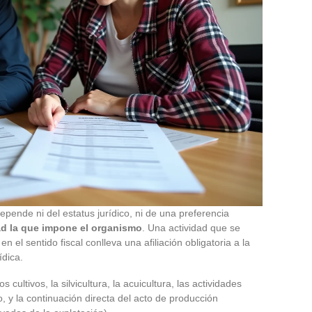
ende ni del estatus jurídico, ni de una preferencia
dad la que impone el organismo
. Una actividad que se
 el sentido fiscal conlleva una afiliación obligatoria a la
dica.
 cultivos, la silvicultura, la acuicultura, las actividades
 y la continuación directa del acto de producción