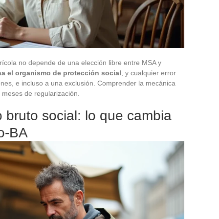
rícola no depende de una elección libre entre MSA y
na el organismo de protección social
, y cualquier error
iones, e incluso a una exclusión. Comprender la mecánica
a meses de regularización.
 bruto social: lo que cambia
ro-BA