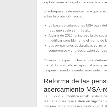
explotaciones en rápido crecimiento corre
El sobrepasar este umbral hace que el ex
sobre la protección social:
La base de cotizaciones MSA pasa del 
real, que suele ser más alto
A partir de 2026, el ingreso bruto soci
modificar sensiblemente el monto de la
Las obligaciones declarativas se incre
compromiso y una declaración de resu
Observamos que muchos emprendedores s
trienal. Un solo año excepcional puede s
después, cuando la media suavizada integ
Reforma de las pensi
acercamiento MSA-r
La LFSS 2025 modifica el cálculo de la pe
las pensiones que entren en vigor en 2
con una carga progresiva hasta 2028. Est