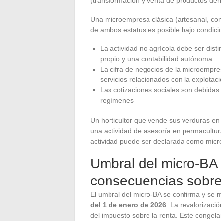
(transformación y venta de productos deri
Una microempresa clásica (artesanal, co
de ambos estatus es posible bajo condicio
La actividad no agrícola debe ser dis
propio y una contabilidad autónoma
La cifra de negocios de la microemp
servicios relacionados con la explotaci
Las cotizaciones sociales son debida
regímenes
Un horticultor que vende sus verduras e
una actividad de asesoría en permacultura
actividad puede ser declarada como mi
Umbral del micro-BA
consecuencias sobre 
El umbral del micro-BA se confirma y se
del 1 de enero de 2026
. La revalorizaci
del impuesto sobre la renta. Este congela