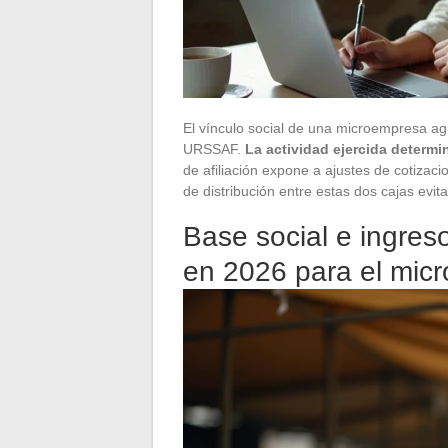
El vínculo social de una microempresa ag
URSSAF.
La actividad ejercida determi
de afiliación expone a ajustes de cotizac
de distribución entre estas dos cajas evit
Base social e ingreso
en 2026 para el mic