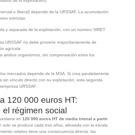
vados de la explotación).
mercial o liberal) depende de la URSSAF. La acumulación
nes estrictas:
tinta y separada de la explotación, con un número SIRET
resa URSSAF no debe provenir mayoritariamente de
ón agrícola
s a ambos organismos, sin compensación entre los
n los mercados depende de la MSA. Si crea paralelamente
 sin vínculo directo con su explotación, esta segunda
croempresa URSSAF.
 a 120 000 euros HT:
el régimen social
 mantiene en
120 000 euros HT de media trienal a partir
ón solo se produce cada tres años, alineada con la escala
miento relativo tiene una consecuencia directa: las