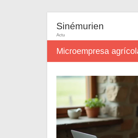
Sinémurien
Actu
Microempresa agríco