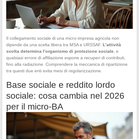
Il collegamento sociale di una micro-impresa agricola non
dipende da una scelta libera tra MSA e URSSAF.
L’attività
svolta determina l’organismo di protezione sociale
, e
qualsiasi errore di affiliazione espone a recuperi di contributi,
fino alla radiazione. Comprendere la meccanica di ripartizione
tra questi due enti evita mesi di regolarizzazione.
Base sociale e reddito lordo
sociale: cosa cambia nel 2026
per il micro-BA