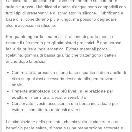
La scelta del lubrificante influisce direttamente sul comfort e
sulla sicurezza. I lubrificanti a base d’acqua sono compatibili con
tutti i tipi di preservativi e di stimolatori in silicone. I lubrificanti a
base di silicone durano più a lungo, ma possono degradare
alcuni accessori in silicone.
Per quanto riguarda i materiali, il silicone di grado medico
rimane il riferimento per gli stimolatori prostatici. È non poroso,
facile da pulire e ipoallergenico. Evitate materiali porosi
(gelatina, gomma di bassa qualità) che trattengono i batteri
anche dopo la pulizia.
Controllate la presenza di una base espansa o di un anello di
ritiro su qualsiasi accessorio destinato alla penetrazione
anale
Preferite
stimolatori con più livelli di vibrazione
per
adattare l’intensità alla vostra sensibilità
Conservate i vostri accessori in una borsa individuale per
evitare il contatto tra materiali diversi
La stimolazione della prostata, che sia volta al piacere o a un
beneficio per la salute, si basa su una preparazione accurata e