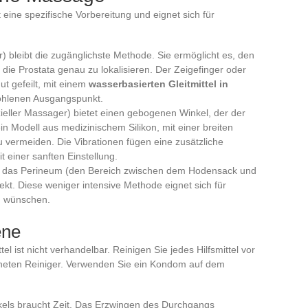
 eine spezifische Vorbereitung und eignet sich für
r) bleibt die zugänglichste Methode. Sie ermöglicht es, den
die Prostata genau zu lokalisieren. Der Zeigefinger oder
gut gefeilt, mit einem
wasserbasierten Gleitmittel in
fohlenen Ausgangspunkt.
zieller Massager) bietet einen gebogenen Winkel, der der
n Modell aus medizinischem Silikon, mit einer breiten
u vermeiden. Die Vibrationen fügen eine zusätzliche
 einer sanften Einstellung.
f das Perineum (den Bereich zwischen dem Hodensack und
rekt. Diese weniger intensive Methode eignet sich für
on wünschen.
ene
el ist nicht verhandelbar. Reinigen Sie jedes Hilfsmittel vor
neten Reiniger. Verwenden Sie ein Kondom auf dem
els braucht Zeit. Das Erzwingen des Durchgangs