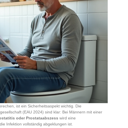
echen, ist ein Sicherheitsaspekt wichtig. Die
esellschaft (EAU 2024) sind klar: Bei Männern mit einer
rostatitis oder Prostataabszess
wird eine
e Infektion vollständig abgeklungen ist.