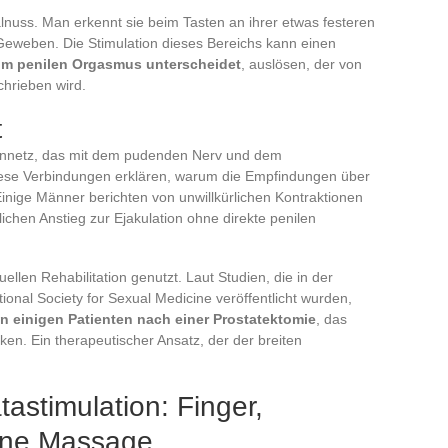
lnuss. Man erkennt sie beim Tasten an ihrer etwas festeren
eweben. Die Stimulation dieses Bereichs kann einen
om penilen Orgasmus unterscheidet
, auslösen, der von
chrieben wird.
t
rvennetz, das mit dem pudenden Nerv und dem
iese Verbindungen erklären, warum die Empfindungen über
Einige Männer berichten von unwillkürlichen Kontraktionen
chen Anstieg zur Ejakulation ohne direkte penilen
llen Rehabilitation genutzt. Laut Studien, die in der
tional Society for Sexual Medicine veröffentlicht wurden,
on einigen Patienten nach einer Prostatektomie
, das
n. Ein therapeutischer Ansatz, der der breiten
astimulation: Finger,
erne Massage