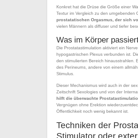
Konkret hat die Drüse die Größe einer Wa
Textur im Vergleich zu den umgebenden G
prostatatischen Orgasmus, der sich v
vielen Männern als diffuser und tiefer bes
Was im Körper passier
Die Prostatastimulation aktiviert ein Ne
hypogastrischen Plexus verbunden ist. D
den stimulierten Bereich hinausstrahlen. 
des Perineums, andere von einem allmähli
Stimulus.
Dieser Mechanismus wird auch in der sexue
Zeitschrift Sexologies und von der Interna
hilft die überwachte Prostatastimulati
Vergnügen ohne Erektion wiederzuentdecke
Öffentlichkeit noch wenig bekannt ist.
Techniken der Prostat
Stimulator oder ext