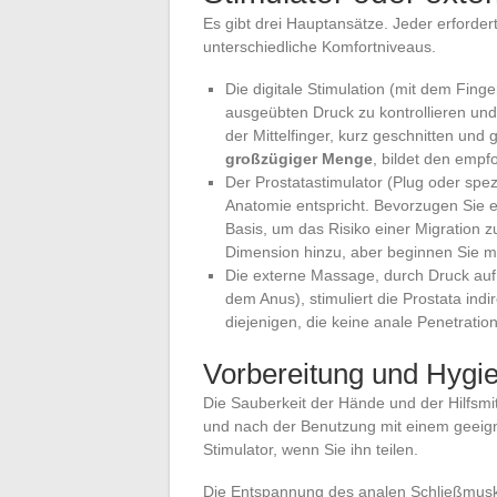
Es gibt drei Hauptansätze. Jeder erfordert
unterschiedliche Komfortniveaus.
Die digitale Stimulation (mit dem Finge
ausgeübten Druck zu kontrollieren und 
der Mittelfinger, kurz geschnitten und 
großzügiger Menge
, bildet den emp
Der Prostatastimulator (Plug oder spe
Anatomie entspricht. Bevorzugen Sie ei
Basis, um das Risiko einer Migration z
Dimension hinzu, aber beginnen Sie mit
Die externe Massage, durch Druck au
dem Anus), stimuliert die Prostata indi
diejenigen, die keine anale Penetrati
Vorbereitung und Hygi
Die Sauberkeit der Hände und der Hilfsmitt
und nach der Benutzung mit einem geeig
Stimulator, wenn Sie ihn teilen.
Die Entspannung des analen Schließmusk