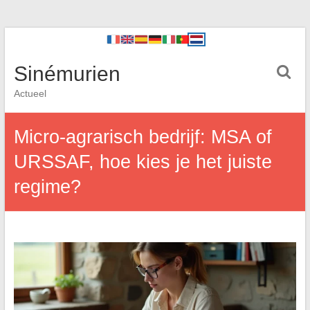
Sinémurien
Actueel
Micro-agrarisch bedrijf: MSA of
URSSAF, hoe kies je het juiste
regime?