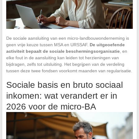
De sociale aansluiting van een micro-landbouwonderneming is
geen vrije keuze tussen MSA en URSSAF.
De uitgeoefende
activiteit bepaalt de sociale beschermingsorganisatie
, en
elke fout in de aansluiting kan leiden tot herzieningen van
bijdragen, zelfs tot uitsluiting. Het begrijpen van de verdeling
tussen deze twee fondsen voorkomt maanden van regularisatie.
Sociale basis en bruto sociaal
inkomen: wat verandert er in
2026 voor de micro-BA