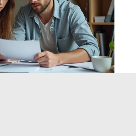
acht:
controleer of het PRM-nummer op uw Linky-meter
 In oude gebouwen zijn de elektrische panelen soms
rring bij elke verhuizing vergroot. Het is de beste preventie
ktriciteitscontract om eventuele inconsistenties vooraf aan