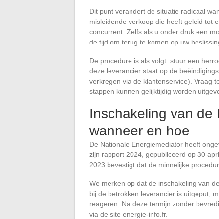
Dit punt verandert de situatie radicaal w
misleidende verkoop die heeft geleid tot
concurrent. Zelfs als u onder druk een 
de tijd om terug te komen op uw beslissin
De procedure is als volgt: stuur een her
deze leverancier staat op de beëindiging
verkregen via de klantenservice). Vraag t
stappen kunnen gelijktijdig worden uitgev
Inschakeling van de 
wanneer en hoe
De Nationale Energiemediator heeft ongevr
zijn rapport 2024, gepubliceerd op 30 apr
2023 bevestigt dat de minnelijke procedure
We merken op dat de inschakeling van de me
bij de betrokken leverancier is uitgeput,
reageren. Na deze termijn zonder bevred
via de site energie-info.fr.