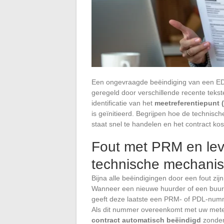
Een ongevraagde beëindiging van een EDF
geregeld door verschillende recente teks
identificatie van het
meetreferentiepunt 
is geïnitieerd. Begrijpen hoe de technisch
staat snel te handelen en het contract kos
Fout met PRM en leve
technische mechanis
Bijna alle beëindigingen door een fout zi
Wanneer een nieuwe huurder of een buur e
geeft deze laatste een PRM- of PDL-numme
Als dit nummer overeenkomt met uw meter
contract automatisch beëindigd
zonder 