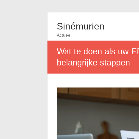
Sinémurien
Actueel
Wat te doen als uw E
belangrijke stappen