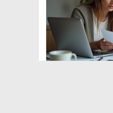
Een laatste technisch punt verdient aand
overeenkomt met dat van uw contract
.
verkeerd gelabeld, wat het risico op verwa
tegen een foutieve beëindiging van uw ele
Enedis te melden.