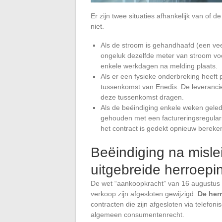
Er zijn twee situaties afhankelijk van of 
niet.
Als de stroom is gehandhaafd (een ve
ongeluk dezelfde meter van stroom voo
enkele werkdagen na melding plaats.
Als er een fysieke onderbreking heeft 
tussenkomst van Enedis. De leverancie
deze tussenkomst dragen.
Als de beëindiging enkele weken gele
gehouden met een factureringsregularis
het contract is gedekt opnieuw bereke
Beëindiging na misle
uitgebreide herroepi
De wet “aankoopkracht” van 16 augustus 2
verkoop zijn afgesloten gewijzigd.
De her
contracten die zijn afgesloten via telefon
algemeen consumentenrecht.