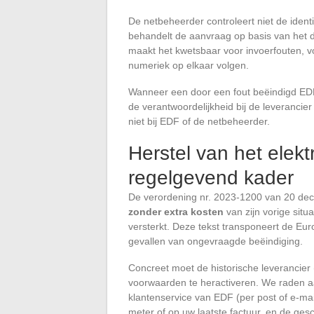
De netbeheerder controleert niet de ident
behandelt de aanvraag op basis van het 
maakt het kwetsbaar voor invoerfouten,
numeriek op elkaar volgen.
Wanneer een door een fout beëindigd EDF-c
de verantwoordelijkheid bij de leverancie
niet bij EDF of de netbeheerder.
Herstel van het elektr
regelgevend kader
De verordening nr. 2023-1200 van 20 dec
zonder extra kosten
van zijn vorige situa
versterkt. Deze tekst transponeert de Eu
gevallen van ongevraagde beëindiging.
Concreet moet de historische leverancier 
voorwaarden te heractiveren. We raden aa
klantenservice van EDF (per post of e-m
meter of op uw laatste factuur, en de ge