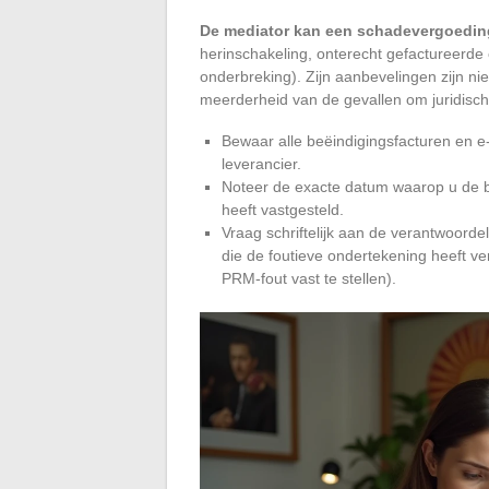
De mediator kan een schadevergoedin
herinschakeling, onterecht gefactureerde
onderbreking). Zijn aanbevelingen zijn ni
meerderheid van de gevallen om juridische
Bewaar alle beëindigingsfacturen en e
leverancier.
Noteer de exacte datum waarop u de b
heeft vastgesteld.
Vraag schriftelijk aan de verantwoord
die de foutieve ondertekening heeft ve
PRM-fout vast te stellen).