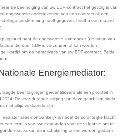
anneer de beëindiging van uw EDF-contract het gevolg is van
 een ongewenste ondertekening van een contract bij een
mondelinge toestemming heeft gegeven, heeft u een maand
g.
roepingsbrief naar de ongewenste leverancier (de naam van
sfactuur die door EDF is verzonden of kan worden
egelijkertijd om de heractivatie van uw EDF-contract. Beide
oerd.
Nationale Energiemediator:
aagde beëindigingen geïdentificeerd als een prioriteit in
il 2024. De voortdurende stijging van deze geschillen sinds
s niet altijd voldoende zijn.
diator alleen ontvankelijk is nadat de schriftelijke klacht
 met een termijn van twee maanden voor deze laatste om te
igende reactie kan de inschakeling online worden gedaan