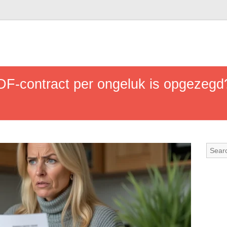
DF-contract per ongeluk is opgezegd