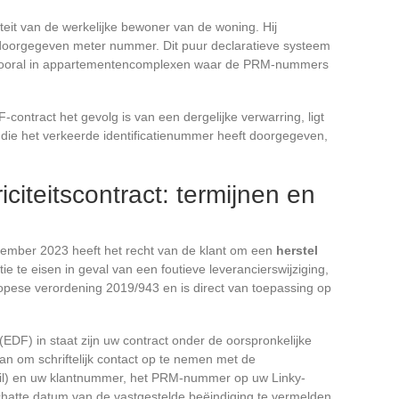
iteit van de werkelijke bewoner van de woning. Hij
doorgegeven meter nummer. Dit puur declaratieve systeem
 vooral in appartementencomplexen waar de PRM-nummers
ontract het gevolg is van een dergelijke verwarring, ligt
r die het verkeerde identificatienummer heeft doorgegeven,
iciteitscontract: termijnen en
ember 2023 heeft het recht van de klant om een
herstel
tie te eisen in geval van een foutieve leverancierswijziging,
ropese verordening 2019/943 en is direct van toepassing op
(EDF) in staat zijn uw contract onder de oorspronkelijke
n om schriftelijk contact op te nemen met de
ail) en uw klantnummer, het PRM-nummer op uw Linky-
schatte datum van de vastgestelde beëindiging te vermelden.