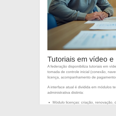
Tutoriais em vídeo 
A federação disponibiliza tutoriais em v
tomada de controle inicial (conexão, nav
licença, acompanhamento de pagamentos, c
A interface atual é dividida em módulos 
administrativa distinta:
Módulo licenças: criação, renovação,
Módulo graus: registro de passagens, c
Módulo competições: inscrição nas pr