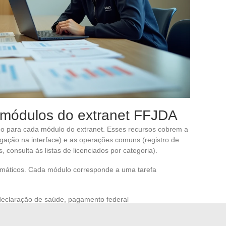
e módulos do extranet FFJDA
ídeo para cada módulo do extranet. Esses recursos cobrem a
egação na interface) e as operações comuns (registro de
onsulta às listas de licenciados por categoria).
temáticos. Cada módulo corresponde a uma tarefa
 declaração de saúde, pagamento federal
onsulta ao histórico por licenciado
ovas regionais e federais, acompanhamento dos resultados